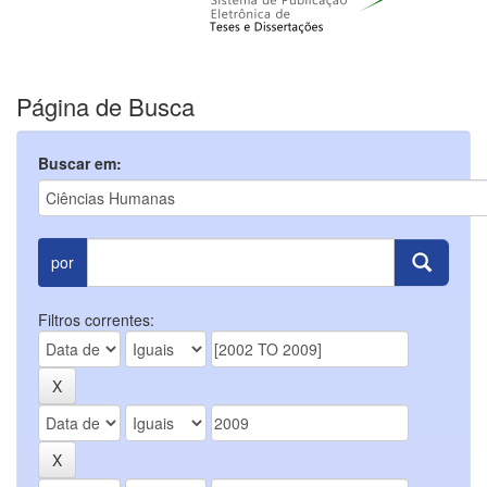
Página de Busca
Buscar em:
por
Filtros correntes: