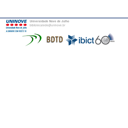
Universidade Nove de Julho
bibliotecatede@uninove.br