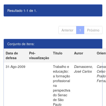
Resultado 1-1 de 1.
Anterior
1
Próximo
Conjunto de itens:
Data de
Pré-
Título
Autor
Orien
defesa
visualização
31-Ago-2009
Trabalho e
Damasceno,
Carva
educação:
José Carlos
Celso
a formação
Prado
profissional
Ferra
na
perspectiva
do Senac
de São
Paulo