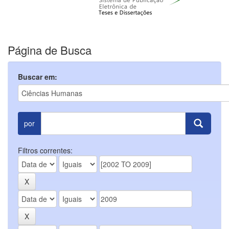
Página de Busca
Buscar em:
por
Filtros correntes: