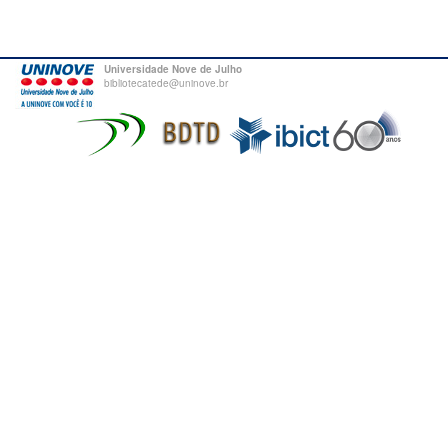
Universidade Nove de Julho
bibliotecatede@uninove.br