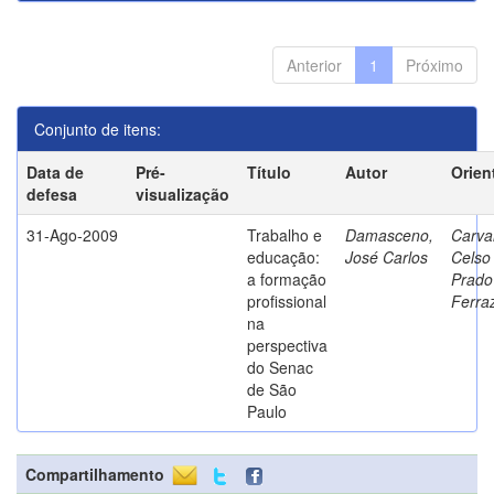
Anterior
1
Próximo
Conjunto de itens:
Data de
Pré-
Título
Autor
Orien
defesa
visualização
31-Ago-2009
Trabalho e
Damasceno,
Carva
educação:
José Carlos
Celso
a formação
Prado
profissional
Ferra
na
perspectiva
do Senac
de São
Paulo
Compartilhamento