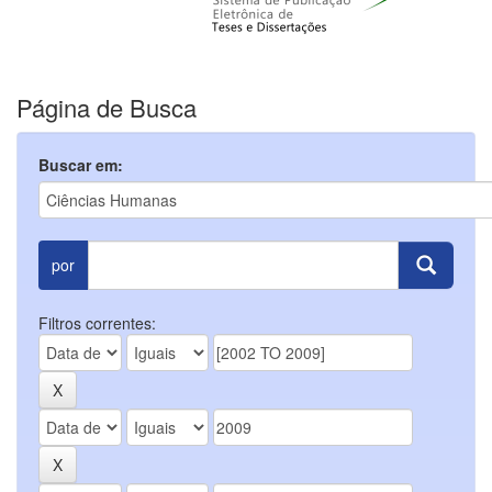
Página de Busca
Buscar em:
por
Filtros correntes: