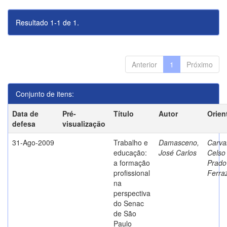
Resultado 1-1 de 1.
Anterior
1
Próximo
Conjunto de itens:
Data de
Pré-
Título
Autor
Orien
defesa
visualização
31-Ago-2009
Trabalho e
Damasceno,
Carva
educação:
José Carlos
Celso
a formação
Prado
profissional
Ferra
na
perspectiva
do Senac
de São
Paulo