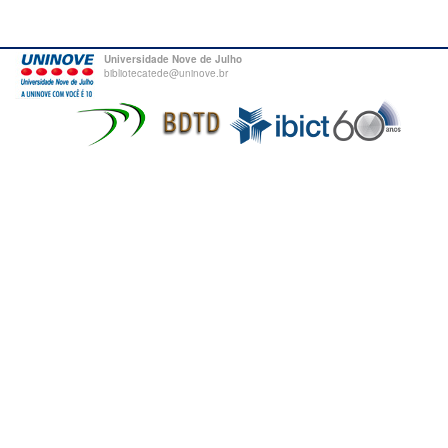
Universidade Nove de Julho
bibliotecatede@uninove.br