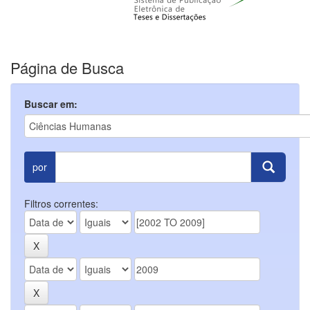
Página de Busca
Buscar em:
por
Filtros correntes: