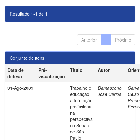
Resultado 1-1 de 1.
Anterior
1
Próximo
Conjunto de itens:
Data de
Pré-
Título
Autor
Orien
defesa
visualização
31-Ago-2009
Trabalho e
Damasceno,
Carva
educação:
José Carlos
Celso
a formação
Prado
profissional
Ferra
na
perspectiva
do Senac
de São
Paulo