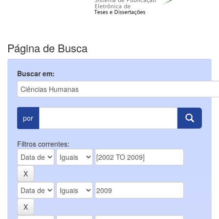
Página de Busca
Buscar em:
por
Filtros correntes: