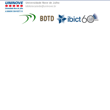
Universidade Nove de Julho
bibliotecatede@uninove.br