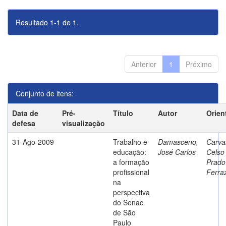
Resultado 1-1 de 1.
Anterior
1
Próximo
Conjunto de itens:
Data de
Pré-
Título
Autor
Orien
defesa
visualização
31-Ago-2009
Trabalho e
Damasceno,
Carva
educação:
José Carlos
Celso
a formação
Prado
profissional
Ferra
na
perspectiva
do Senac
de São
Paulo