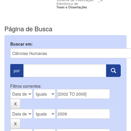
Página de Busca
Buscar em:
por
Filtros correntes: