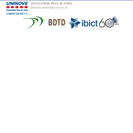
Universidade Nove de Julho
bibliotecatede@uninove.br