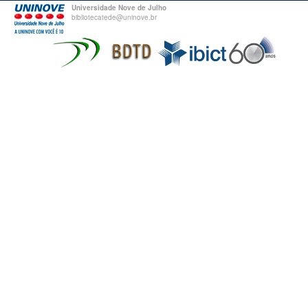
Universidade Nove de Julho
bibliotecatede@uninove.br