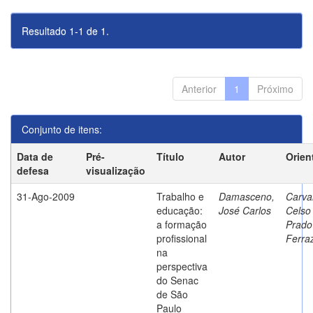
Resultado 1-1 de 1.
Anterior
1
Próximo
Conjunto de itens:
Data de
Pré-
Título
Autor
Orien
defesa
visualização
31-Ago-2009
Trabalho e
Damasceno,
Carva
educação:
José Carlos
Celso
a formação
Prado
profissional
Ferra
na
perspectiva
do Senac
de São
Paulo