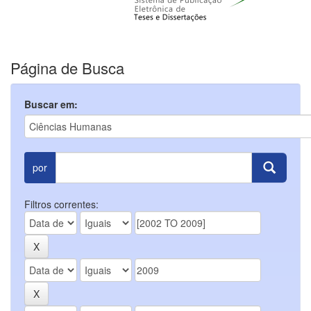
Página de Busca
Buscar em:
por
Filtros correntes: