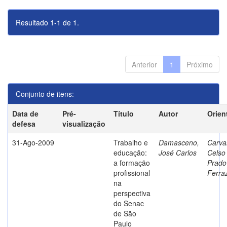
Resultado 1-1 de 1.
Anterior
1
Próximo
Conjunto de itens:
Data de
Pré-
Título
Autor
Orien
defesa
visualização
31-Ago-2009
Trabalho e
Damasceno,
Carva
educação:
José Carlos
Celso
a formação
Prado
profissional
Ferra
na
perspectiva
do Senac
de São
Paulo