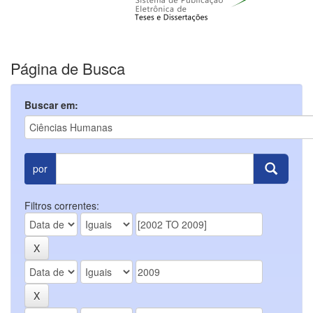
Página de Busca
Buscar em:
por
Filtros correntes: