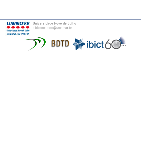
Universidade Nove de Julho
bibliotecatede@uninove.br