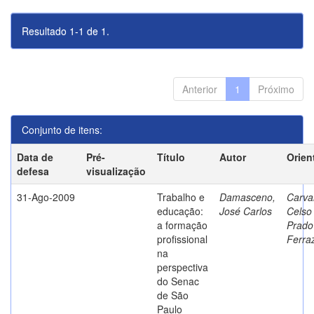
Resultado 1-1 de 1.
Anterior
1
Próximo
Conjunto de itens:
Data de
Pré-
Título
Autor
Orien
defesa
visualização
31-Ago-2009
Trabalho e
Damasceno,
Carva
educação:
José Carlos
Celso
a formação
Prado
profissional
Ferra
na
perspectiva
do Senac
de São
Paulo