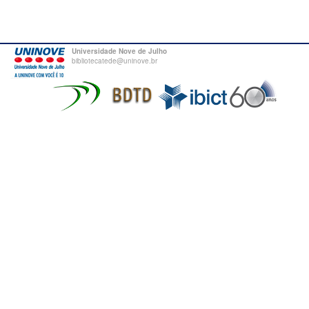
Universidade Nove de Julho
bibliotecatede@uninove.br