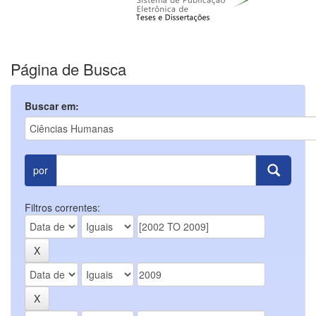
Página de Busca
Buscar em:
por
Filtros correntes: