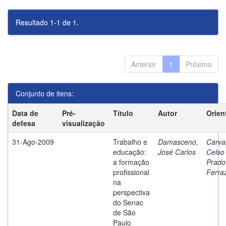
Resultado 1-1 de 1.
Anterior
1
Próximo
Conjunto de itens:
Data de
Pré-
Título
Autor
Orien
defesa
visualização
31-Ago-2009
Trabalho e
Damasceno,
Carva
educação:
José Carlos
Celso
a formação
Prado
profissional
Ferra
na
perspectiva
do Senac
de São
Paulo