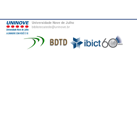
Universidade Nove de Julho
bibliotecatede@uninove.br