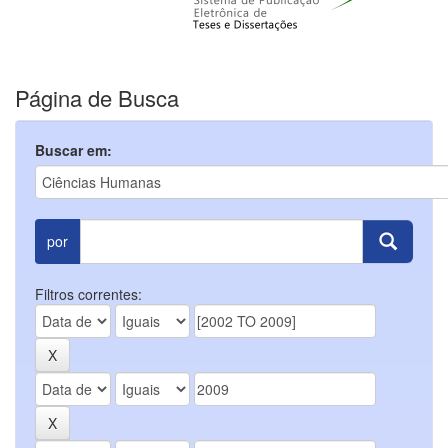
Página de Busca
Buscar em:
por
Filtros correntes: