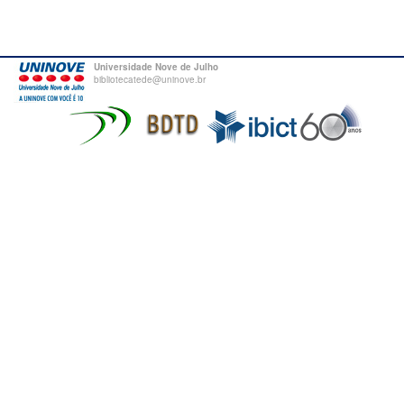
Universidade Nove de Julho
bibliotecatede@uninove.br