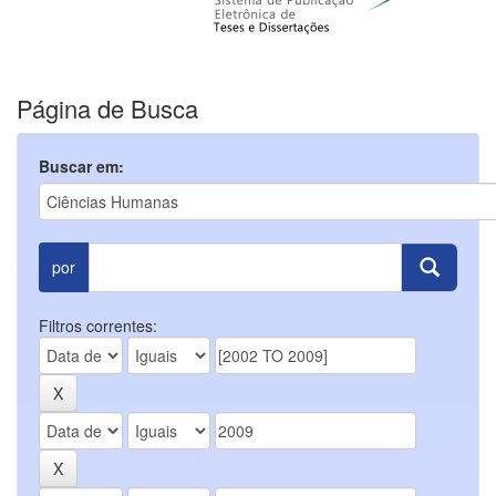
Página de Busca
Buscar em:
por
Filtros correntes: