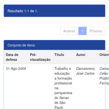
Resultado 1-1 de 1.
Anterior
1
Próximo
Conjunto de itens:
Data de
Pré-
Título
Autor
Orien
defesa
visualização
31-Ago-2009
Trabalho e
Damasceno,
Carva
educação:
José Carlos
Celso
a formação
Prado
profissional
Ferra
na
perspectiva
do Senac
de São
Paulo