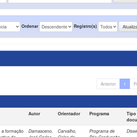
Ordenar
Registro(s)
Anterior
1
P
Autor
Orientador
Programa
Tipo
doc
: a formação
Damasceno,
Carvalho,
Programa de
Diss