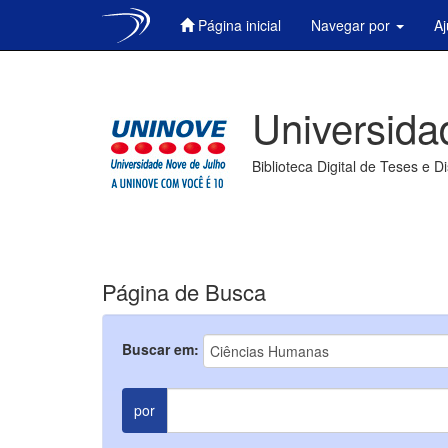
Página inicial
Navegar por
A
Skip
navigation
Universida
Biblioteca Digital de Teses e D
Página de Busca
Buscar em:
por