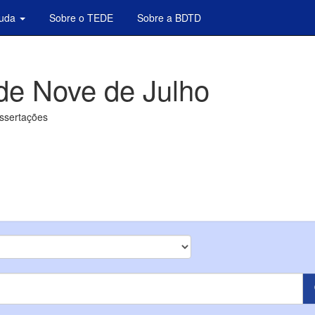
juda
Sobre o TEDE
Sobre a BDTD
de Nove de Julho
issertações