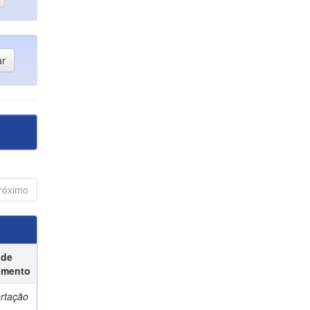
róximo
 de
umento
ertação