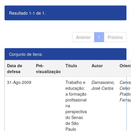
Resultado 1-1 de 1.
Anterior
1
Próximo
Conjunto de itens:
Data de
Pré-
Título
Autor
Orien
defesa
visualização
31-Ago-2009
Trabalho e
Damasceno,
Carva
educação:
José Carlos
Celso
a formação
Prado
profissional
Ferra
na
perspectiva
do Senac
de São
Paulo