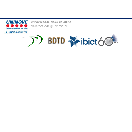
Universidade Nove de Julho
bibliotecatede@uninove.br