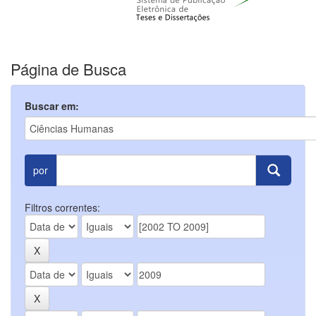
Página de Busca
Buscar em:
por
Filtros correntes: