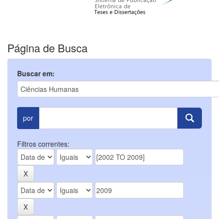
Página de Busca
Buscar em:
por
Filtros correntes: