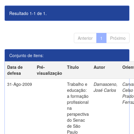
Resultado 1-1 de 1.
Anterior
1
Próximo
Conjunto de itens:
Data de
Pré-
Título
Autor
Orien
defesa
visualização
31-Ago-2009
Trabalho e
Damasceno,
Carva
educação:
José Carlos
Celso
a formação
Prado
profissional
Ferra
na
perspectiva
do Senac
de São
Paulo