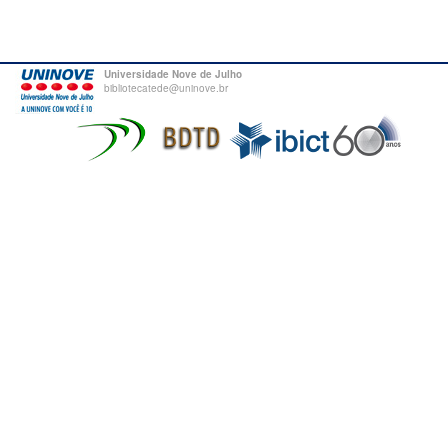
Universidade Nove de Julho
bibliotecatede@uninove.br