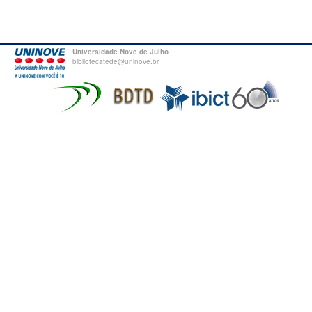
Universidade Nove de Julho
bibliotecatede@uninove.br