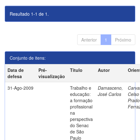
Resultado 1-1 de 1.
Anterior
1
Próximo
Conjunto de itens:
Data de
Pré-
Título
Autor
Orien
defesa
visualização
31-Ago-2009
Trabalho e
Damasceno,
Carva
educação:
José Carlos
Celso
a formação
Prado
profissional
Ferra
na
perspectiva
do Senac
de São
Paulo