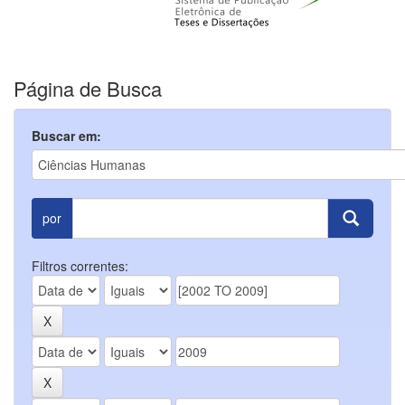
Página de Busca
Buscar em:
por
Filtros correntes: