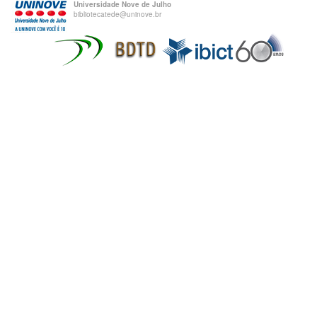
Universidade Nove de Julho
bibliotecatede@uninove.br