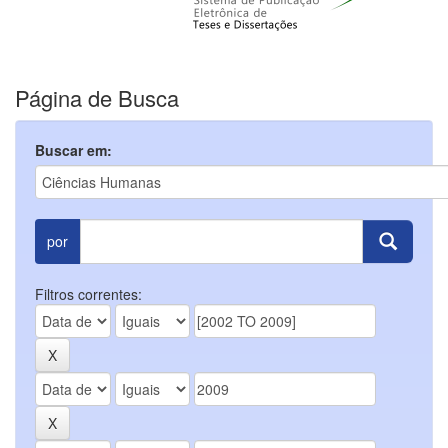
Página de Busca
Buscar em:
por
Filtros correntes: