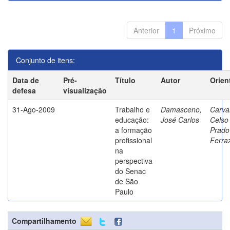
Anterior
1
Próximo
Conjunto de itens:
Data de
Pré-
Título
Autor
Orien
defesa
visualização
31-Ago-2009
Trabalho e
Damasceno,
Carva
educação:
José Carlos
Celso
a formação
Prado
profissional
Ferra
na
perspectiva
do Senac
de São
Paulo
Compartilhamento