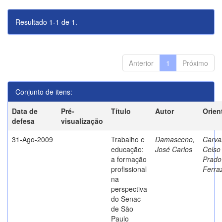
Resultado 1-1 de 1.
Anterior
1
Próximo
Conjunto de itens:
Data de
Pré-
Título
Autor
Orien
defesa
visualização
31-Ago-2009
Trabalho e
Damasceno,
Carva
educação:
José Carlos
Celso
a formação
Prado
profissional
Ferra
na
perspectiva
do Senac
de São
Paulo