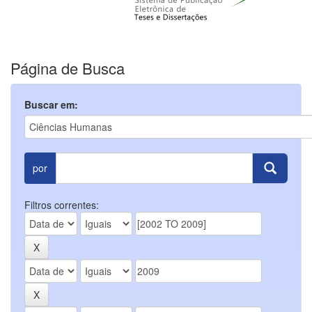
Página de Busca
Buscar em:
por
Filtros correntes: