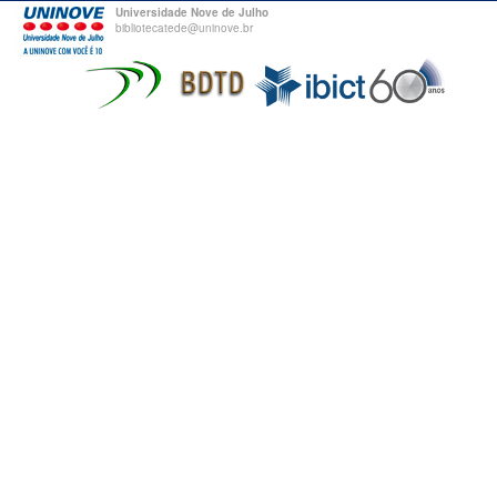
Universidade Nove de Julho
bibliotecatede@uninove.br