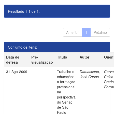
Resultado 1-1 de 1.
Anterior
1
Próximo
Conjunto de itens:
Data de
Pré-
Título
Autor
Orien
defesa
visualização
31-Ago-2009
Trabalho e
Damasceno,
Carva
educação:
José Carlos
Celso
a formação
Prado
profissional
Ferra
na
perspectiva
do Senac
de São
Paulo