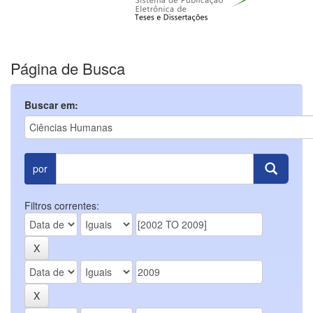
Página de Busca
Buscar em:
por
Filtros correntes: