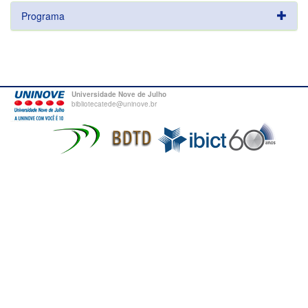
Programa
Universidade Nove de Julho
bibliotecatede@uninove.br