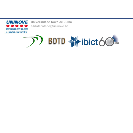
Universidade Nove de Julho
bibliotecatede@uninove.br