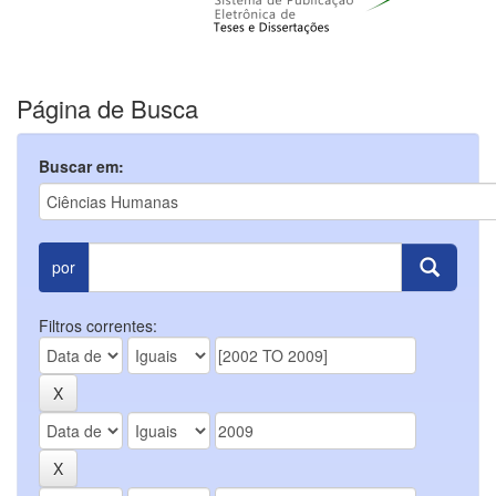
Página de Busca
Buscar em:
por
Filtros correntes: