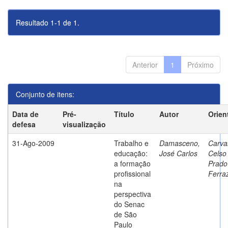
Resultado 1-1 de 1.
Anterior
1
Próximo
Conjunto de itens:
Data de
Pré-
Título
Autor
Orien
defesa
visualização
31-Ago-2009
Trabalho e
Damasceno,
Carva
educação:
José Carlos
Celso
a formação
Prado
profissional
Ferra
na
perspectiva
do Senac
de São
Paulo