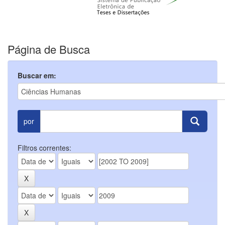
Página de Busca
Buscar em:
por
Filtros correntes: