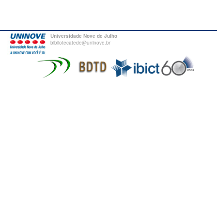
Universidade Nove de Julho
bibliotecatede@uninove.br