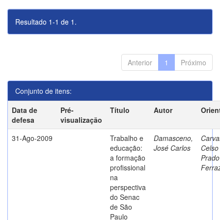
Resultado 1-1 de 1.
Anterior
1
Próximo
Conjunto de itens:
Data de
Pré-
Título
Autor
Orien
defesa
visualização
31-Ago-2009
Trabalho e
Damasceno,
Carva
educação:
José Carlos
Celso
a formação
Prado
profissional
Ferra
na
perspectiva
do Senac
de São
Paulo