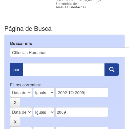
Página de Busca
Buscar em:
por
Filtros correntes: