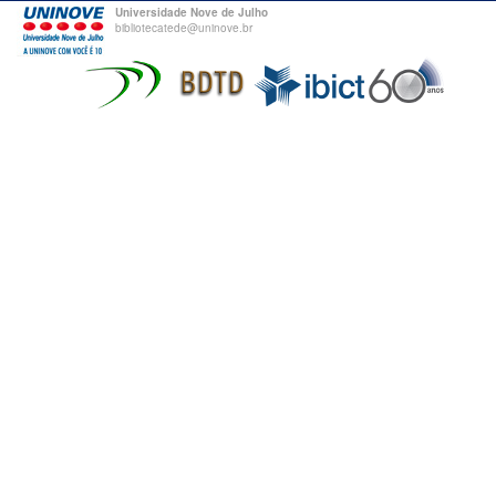
Universidade Nove de Julho
bibliotecatede@uninove.br