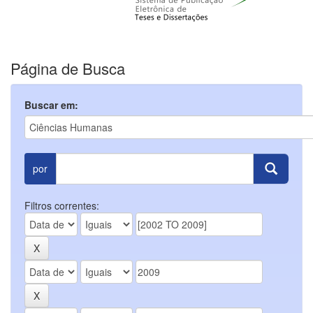
Página de Busca
Buscar em:
por
Filtros correntes: