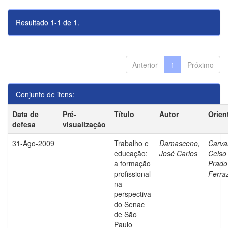
Resultado 1-1 de 1.
Anterior
1
Próximo
Conjunto de itens:
Data de
Pré-
Título
Autor
Orien
defesa
visualização
31-Ago-2009
Trabalho e
Damasceno,
Carva
educação:
José Carlos
Celso
a formação
Prado
profissional
Ferra
na
perspectiva
do Senac
de São
Paulo