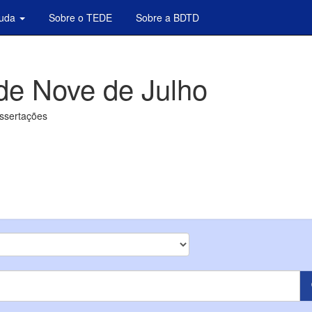
juda
Sobre o TEDE
Sobre a BDTD
de Nove de Julho
issertações