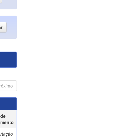
róximo
 de
umento
ertação