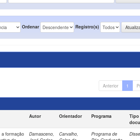
Ordenar
Registro(s)
Anterior
1
P
Autor
Orientador
Programa
Tipo
doc
: a formação
Damasceno,
Carvalho,
Programa de
Diss