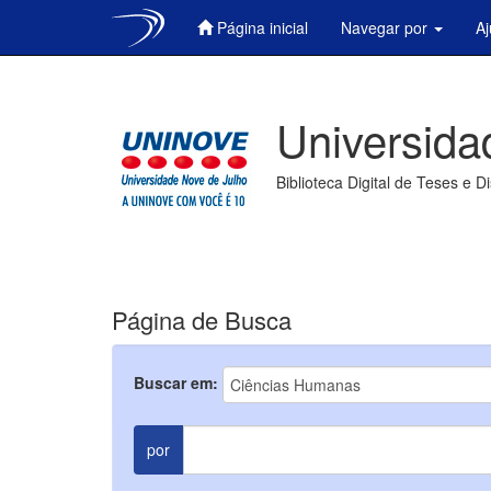
Página inicial
Navegar por
A
Skip
navigation
Universida
Biblioteca Digital de Teses e D
Página de Busca
Buscar em:
por