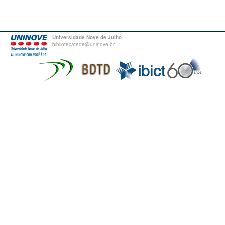
Universidade Nove de Julho
bibliotecatede@uninove.br