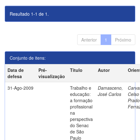
Resultado 1-1 de 1.
Anterior
1
Próximo
Conjunto de itens:
Data de
Pré-
Título
Autor
Orien
defesa
visualização
31-Ago-2009
Trabalho e
Damasceno,
Carva
educação:
José Carlos
Celso
a formação
Prado
profissional
Ferra
na
perspectiva
do Senac
de São
Paulo