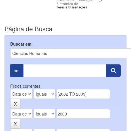
Página de Busca
Buscar em:
por
Filtros correntes: