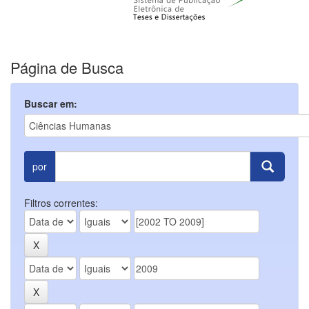
Página de Busca
Buscar em:
por
Filtros correntes: