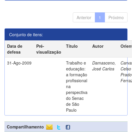
Anterior
1
Próximo
Conjunto de itens:
Data de
Pré-
Título
Autor
Orien
defesa
visualização
31-Ago-2009
Trabalho e
Damasceno,
Carva
educação:
José Carlos
Celso
a formação
Prado
profissional
Ferra
na
perspectiva
do Senac
de São
Paulo
Compartilhamento