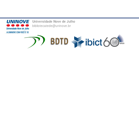
Universidade Nove de Julho
bibliotecatede@uninove.br