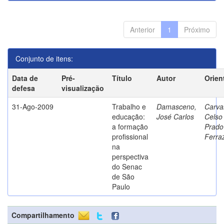
Anterior
1
Próximo
Conjunto de itens:
Data de
Pré-
Título
Autor
Orien
defesa
visualização
31-Ago-2009
Trabalho e
Damasceno,
Carva
educação:
José Carlos
Celso
a formação
Prado
profissional
Ferra
na
perspectiva
do Senac
de São
Paulo
Compartilhamento