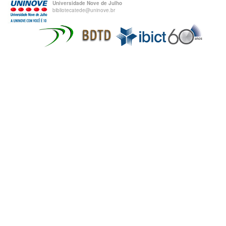
Universidade Nove de Julho
bibliotecatede@uninove.br