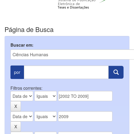
Página de Busca
Buscar em:
por
Filtros correntes: