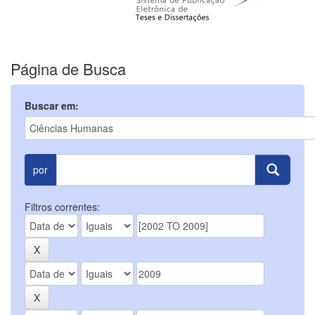
Página de Busca
Buscar em:
por
Filtros correntes: