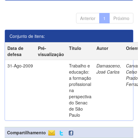
Anterior
1
Próximo
Conjunto de itens:
Data de
Pré-
Título
Autor
Orien
defesa
visualização
31-Ago-2009
Trabalho e
Damasceno,
Carva
educação:
José Carlos
Celso
a formação
Prado
profissional
Ferra
na
perspectiva
do Senac
de São
Paulo
Compartilhamento