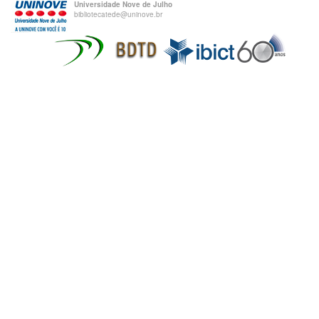
Universidade Nove de Julho
bibliotecatede@uninove.br