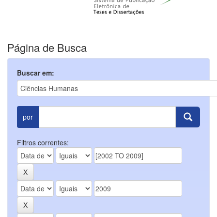
Página de Busca
Buscar em:
por
Filtros correntes: