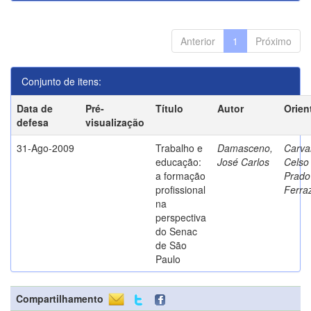
Anterior
1
Próximo
Conjunto de itens:
Data de
Pré-
Título
Autor
Orien
defesa
visualização
31-Ago-2009
Trabalho e
Damasceno,
Carva
educação:
José Carlos
Celso
a formação
Prado
profissional
Ferra
na
perspectiva
do Senac
de São
Paulo
Compartilhamento