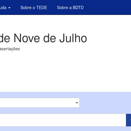
juda
Sobre o TEDE
Sobre a BDTD
de Nove de Julho
issertações