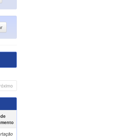
róximo
 de
umento
ertação