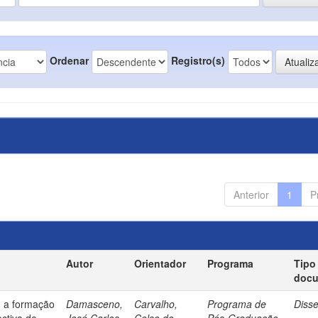
Ordenar
Registro(s)
Anterior
1
P
Autor
Orientador
Programa
Tipo
doc
: a formação
Damasceno,
Carvalho,
Programa de
Diss