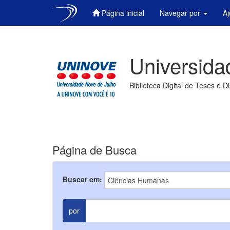
Página inicial
Navegar por
A
Skip
navigation
Universida
Biblioteca Digital de Teses e D
Página de Busca
Buscar em:
por