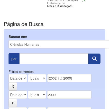
Página de Busca
Buscar em:
por
Filtros correntes: