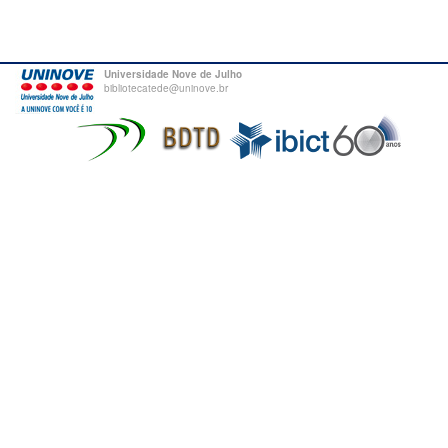
Universidade Nove de Julho
bibliotecatede@uninove.br