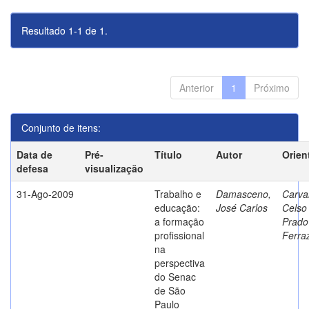
Resultado 1-1 de 1.
Anterior
1
Próximo
Conjunto de itens:
Data de
Pré-
Título
Autor
Orien
defesa
visualização
31-Ago-2009
Trabalho e
Damasceno,
Carva
educação:
José Carlos
Celso
a formação
Prado
profissional
Ferra
na
perspectiva
do Senac
de São
Paulo