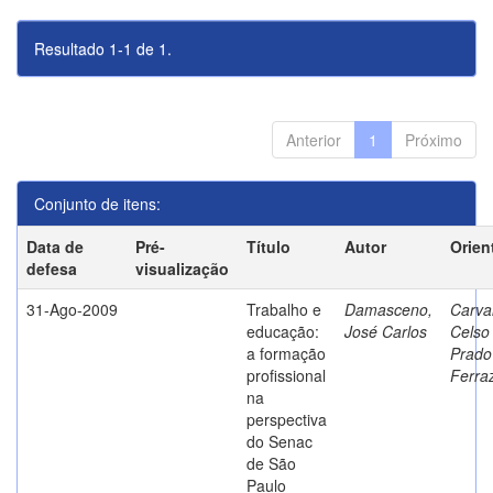
Resultado 1-1 de 1.
Anterior
1
Próximo
Conjunto de itens:
Data de
Pré-
Título
Autor
Orien
defesa
visualização
31-Ago-2009
Trabalho e
Damasceno,
Carva
educação:
José Carlos
Celso
a formação
Prado
profissional
Ferra
na
perspectiva
do Senac
de São
Paulo