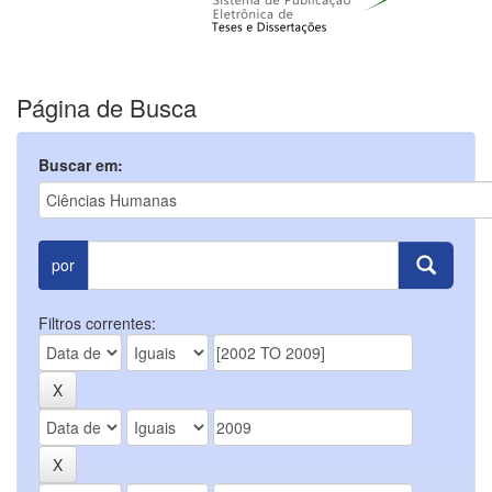
Página de Busca
Buscar em:
por
Filtros correntes: