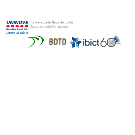
Universidade Nove de Julho
bibliotecatede@uninove.br