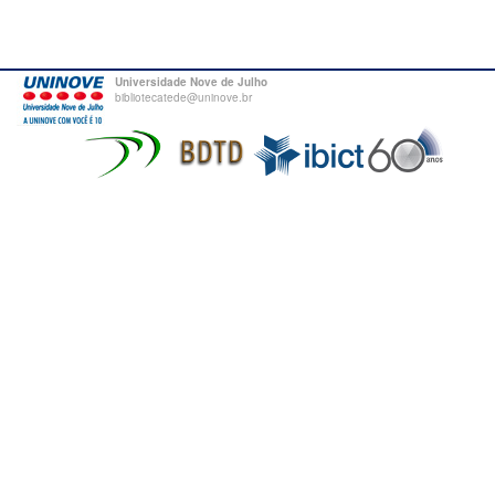
Universidade Nove de Julho
bibliotecatede@uninove.br