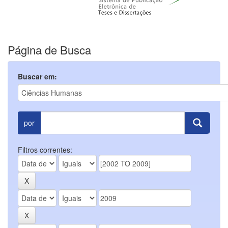
Página de Busca
Buscar em:
por
Filtros correntes: