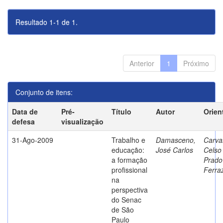
Resultado 1-1 de 1.
Anterior
1
Próximo
Conjunto de itens:
Data de
Pré-
Título
Autor
Orien
defesa
visualização
31-Ago-2009
Trabalho e
Damasceno,
Carva
educação:
José Carlos
Celso
a formação
Prado
profissional
Ferra
na
perspectiva
do Senac
de São
Paulo