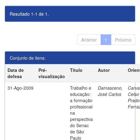
Resultado 1-1 de 1.
Anterior
1
Próximo
Conjunto de itens:
Data de
Pré-
Título
Autor
Orien
defesa
visualização
31-Ago-2009
Trabalho e
Damasceno,
Carva
educação:
José Carlos
Celso
a formação
Prado
profissional
Ferra
na
perspectiva
do Senac
de São
Paulo