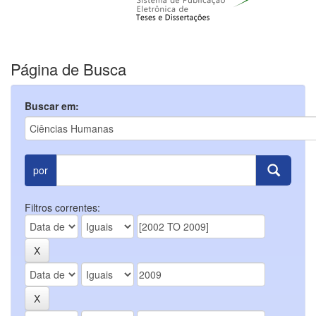
Página de Busca
Buscar em:
por
Filtros correntes: