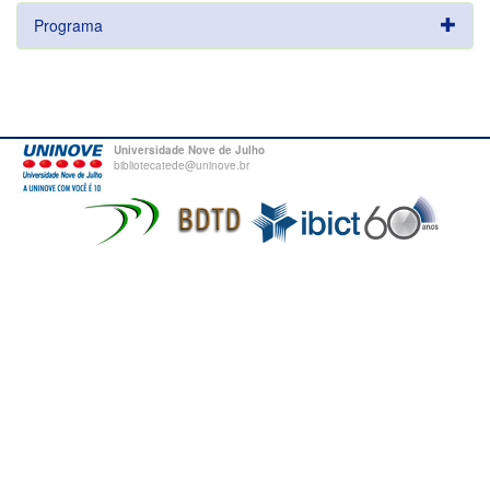
Programa
Universidade Nove de Julho
bibliotecatede@uninove.br