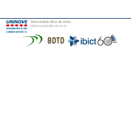
Universidade Nove de Julho
bibliotecatede@uninove.br