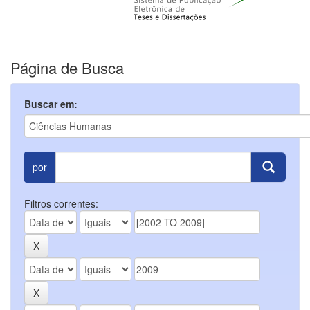
Página de Busca
Buscar em:
por
Filtros correntes: