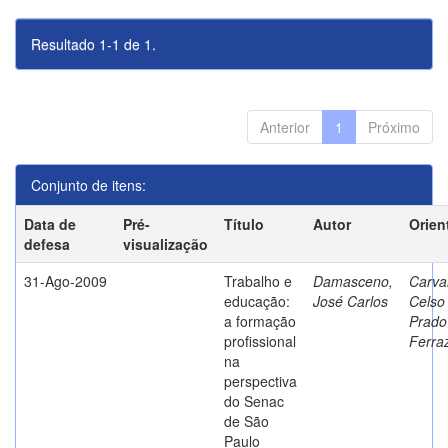
Resultado 1-1 de 1.
Anterior
1
Próximo
Conjunto de itens:
Data de
Pré-
Título
Autor
Orien
defesa
visualização
31-Ago-2009
Trabalho e
Damasceno,
Carva
educação:
José Carlos
Celso
a formação
Prado
profissional
Ferra
na
perspectiva
do Senac
de São
Paulo