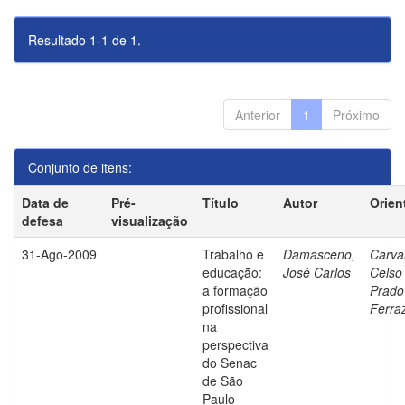
Resultado 1-1 de 1.
Anterior
1
Próximo
Conjunto de itens:
Data de
Pré-
Título
Autor
Orien
defesa
visualização
31-Ago-2009
Trabalho e
Damasceno,
Carva
educação:
José Carlos
Celso
a formação
Prado
profissional
Ferra
na
perspectiva
do Senac
de São
Paulo