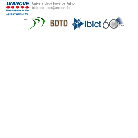
Universidade Nove de Julho
bibliotecatede@uninove.br