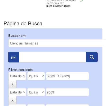
Página de Busca
Buscar em:
por
Filtros correntes: