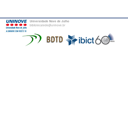
Universidade Nove de Julho
bibliotecatede@uninove.br