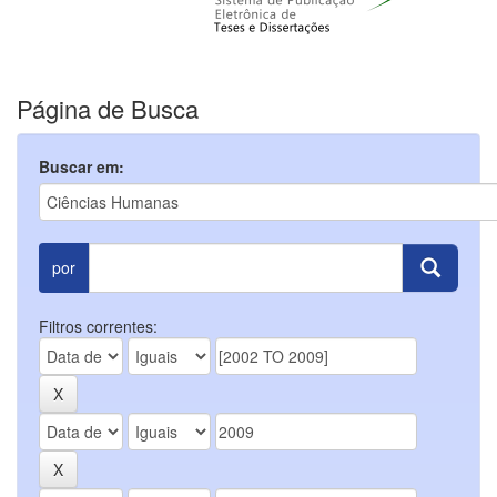
Página de Busca
Buscar em:
por
Filtros correntes: