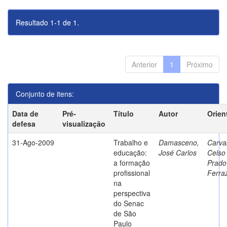
Resultado 1-1 de 1.
Anterior
1
Próximo
Conjunto de itens:
Data de
Pré-
Título
Autor
Orien
defesa
visualização
31-Ago-2009
Trabalho e
Damasceno,
Carva
educação:
José Carlos
Celso
a formação
Prado
profissional
Ferra
na
perspectiva
do Senac
de São
Paulo