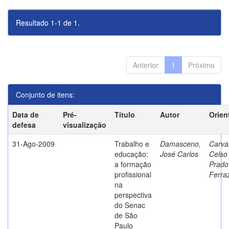
Resultado 1-1 de 1.
Anterior
1
Próximo
Conjunto de itens:
Data de
Pré-
Título
Autor
Orien
defesa
visualização
31-Ago-2009
Trabalho e
Damasceno,
Carva
educação:
José Carlos
Celso
a formação
Prado
profissional
Ferra
na
perspectiva
do Senac
de São
Paulo