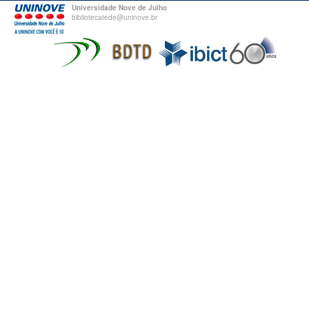
Universidade Nove de Julho
bibliotecatede@uninove.br