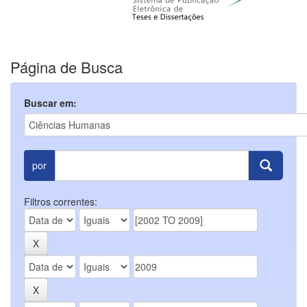
Página de Busca
Buscar em:
por
Filtros correntes: