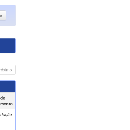
róximo
 de
umento
ertação