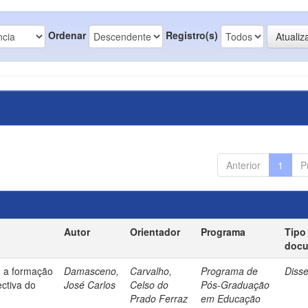
Ordenar
Registro(s)
Anterior
1
P
Autor
Orientador
Programa
Tipo
doc
: a formação
Damasceno,
Carvalho,
Programa de
Diss
ectiva do
José Carlos
Celso do
Pós-Graduação
Prado Ferraz
em Educação