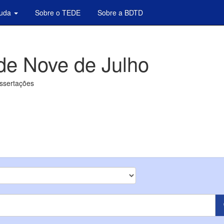
juda
Sobre o TEDE
Sobre a BDTD
de Nove de Julho
issertações