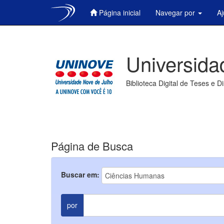
Página inicial
Navegar por
A
Skip
navigation
Universida
Biblioteca Digital de Teses e D
Página de Busca
Buscar em:
por