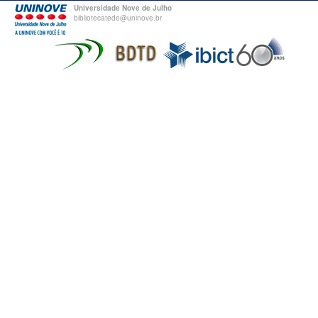
Universidade Nove de Julho
bibliotecatede@uninove.br