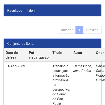
Resultado 1-1 de 1.
Anterior
1
Próximo
Conjunto de itens:
Data de
Pré-
Título
Autor
Orien
defesa
visualização
31-Ago-2009
Trabalho e
Damasceno,
Carva
educação:
José Carlos
Celso
a formação
Prado
profissional
Ferra
na
perspectiva
do Senac
de São
Paulo