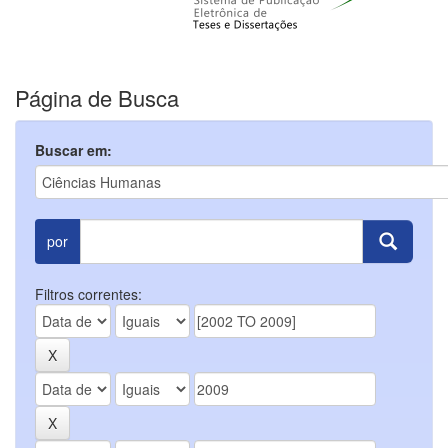
Página de Busca
Buscar em:
por
Filtros correntes: