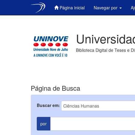
Página inicial
Navegar por
A
Skip
navigation
Universida
Biblioteca Digital de Teses e D
Página de Busca
Buscar em:
por