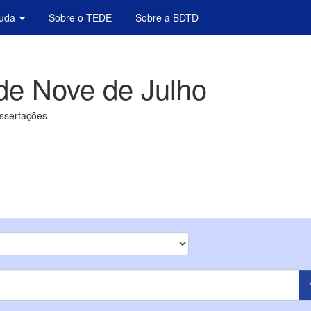
juda
Sobre o TEDE
Sobre a BDTD
de Nove de Julho
issertações