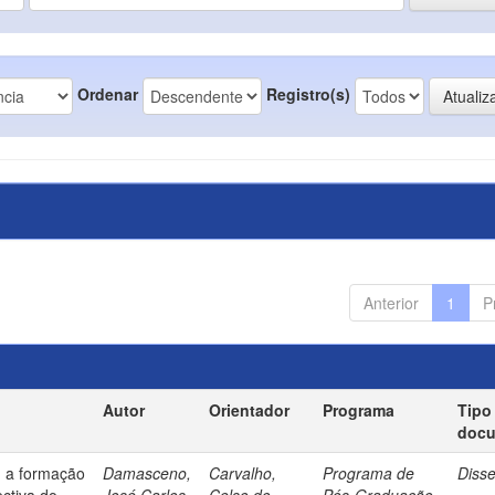
Ordenar
Registro(s)
Anterior
1
P
Autor
Orientador
Programa
Tipo
doc
: a formação
Damasceno,
Carvalho,
Programa de
Diss