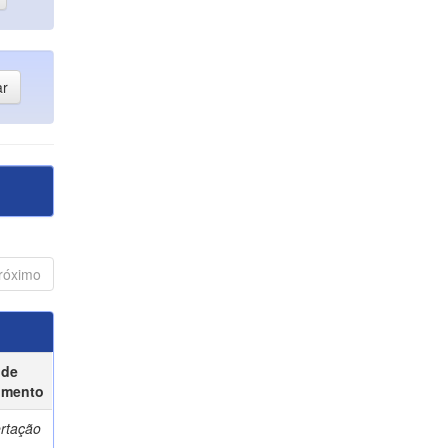
róximo
 de
umento
ertação