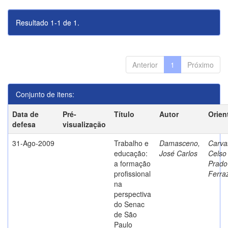
Resultado 1-1 de 1.
Anterior
1
Próximo
Conjunto de itens:
Data de
Pré-
Título
Autor
Orien
defesa
visualização
31-Ago-2009
Trabalho e
Damasceno,
Carva
educação:
José Carlos
Celso
a formação
Prado
profissional
Ferra
na
perspectiva
do Senac
de São
Paulo