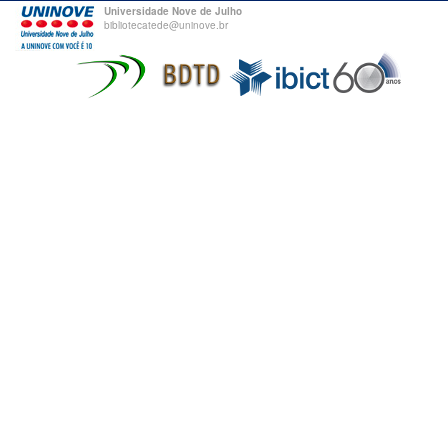
Universidade Nove de Julho
bibliotecatede@uninove.br