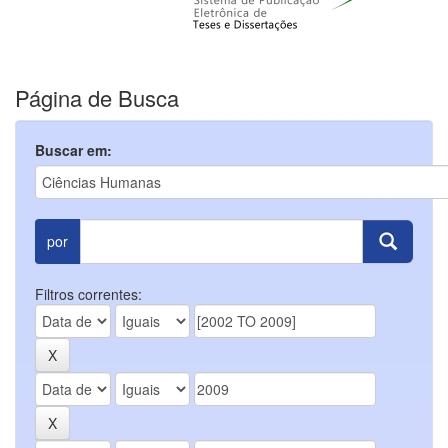
Página de Busca
Buscar em:
por
Filtros correntes: