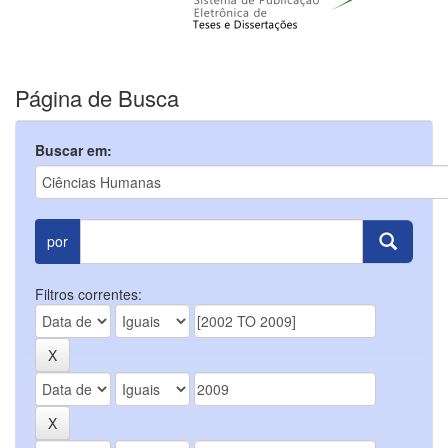
Página de Busca
Buscar em:
por
Filtros correntes: