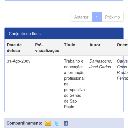
Anterior
1
Próximo
Conjunto de itens:
Data de
Pré-
Título
Autor
Orien
defesa
visualização
31-Ago-2009
Trabalho e
Damasceno,
Carva
educação:
José Carlos
Celso
a formação
Prado
profissional
Ferra
na
perspectiva
do Senac
de São
Paulo
Compartilhamento