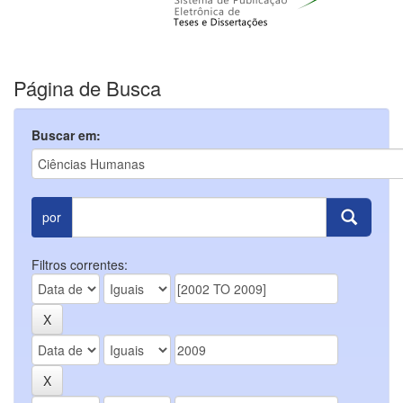
Página de Busca
Buscar em:
por
Filtros correntes: