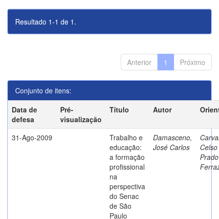
Resultado 1-1 de 1.
Anterior
1
Próximo
Conjunto de itens:
Data de
Pré-
Título
Autor
Orien
defesa
visualização
31-Ago-2009
Trabalho e
Damasceno,
Carva
educação:
José Carlos
Celso
a formação
Prado
profissional
Ferra
na
perspectiva
do Senac
de São
Paulo