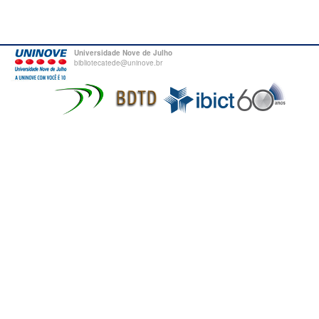
Universidade Nove de Julho
bibliotecatede@uninove.br