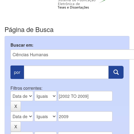
Página de Busca
Buscar em:
por
Filtros correntes: