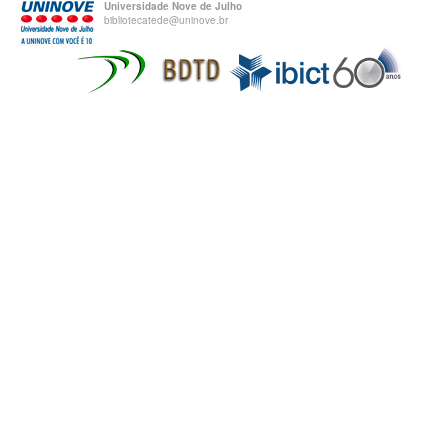
Universidade Nove de Julho
bibliotecatede@uninove.br