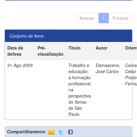
Anterior
1
Próximo
Conjunto de itens:
Data de
Pré-
Título
Autor
Orien
defesa
visualização
31-Ago-2009
Trabalho e
Damasceno,
Carva
educação:
José Carlos
Celso
a formação
Prado
profissional
Ferra
na
perspectiva
do Senac
de São
Paulo
Compartilhamento