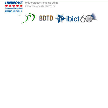
Universidade Nove de Julho
bibliotecatede@uninove.br