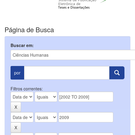
Página de Busca
Buscar em:
por
Filtros correntes: