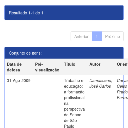
Resultado 1-1 de 1.
Anterior
1
Próximo
Conjunto de itens:
Data de
Pré-
Título
Autor
Orien
defesa
visualização
31-Ago-2009
Trabalho e
Damasceno,
Carva
educação:
José Carlos
Celso
a formação
Prado
profissional
Ferra
na
perspectiva
do Senac
de São
Paulo