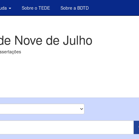
juda
Sobre o TEDE
Sobre a BDTD
de Nove de Julho
issertações