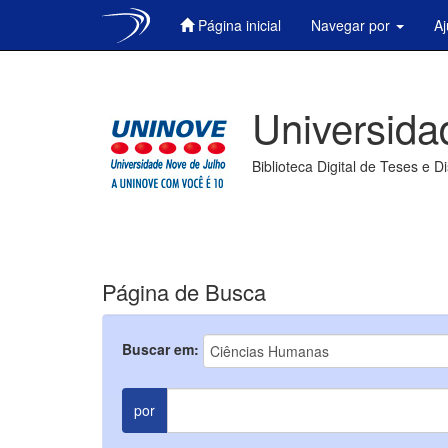
Página inicial
Navegar por
A
Skip
navigation
Universida
Biblioteca Digital de Teses e D
Página de Busca
Buscar em:
por