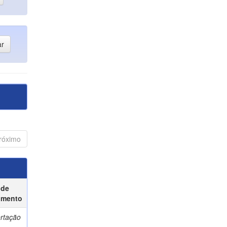
róximo
 de
umento
ertação