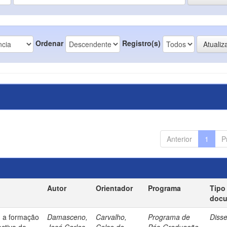
Ordenar
Registro(s)
Anterior
1
P
Autor
Orientador
Programa
Tipo
doc
: a formação
Damasceno,
Carvalho,
Programa de
Diss