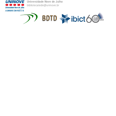
Universidade Nove de Julho
bibliotecatede@uninove.br