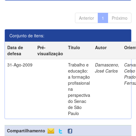
Anterior
1
Próximo
Conjunto de itens:
Data de
Pré-
Título
Autor
Orien
defesa
visualização
31-Ago-2009
Trabalho e
Damasceno,
Carva
educação:
José Carlos
Celso
a formação
Prado
profissional
Ferra
na
perspectiva
do Senac
de São
Paulo
Compartilhamento