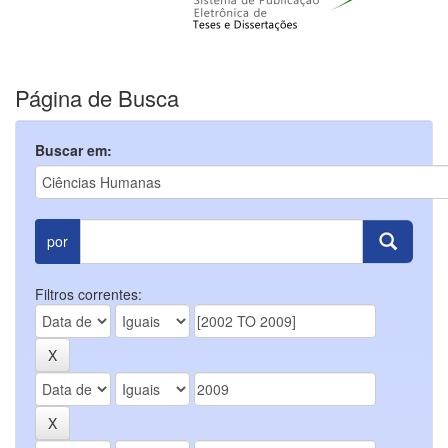
Página de Busca
Buscar em:
por
Filtros correntes: