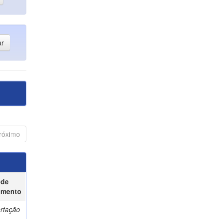
róximo
 de
umento
ertação