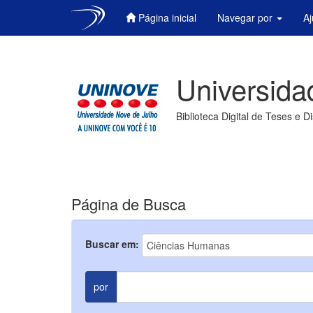
Página inicial
Navegar por
A
Skip
navigation
Universida
Biblioteca Digital de Teses e D
Página de Busca
Buscar em:
por