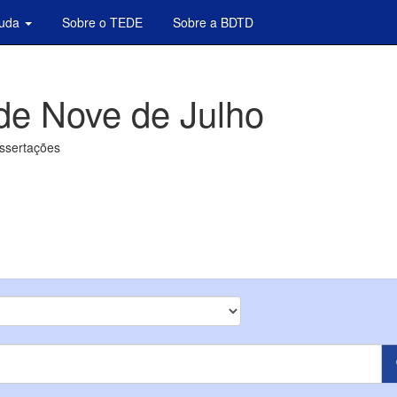
juda
Sobre o TEDE
Sobre a BDTD
de Nove de Julho
issertações