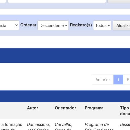
Ordenar
Registro(s)
Anterior
1
P
Autor
Orientador
Programa
Tipo
doc
: a formação
Damasceno,
Carvalho,
Programa de
Diss