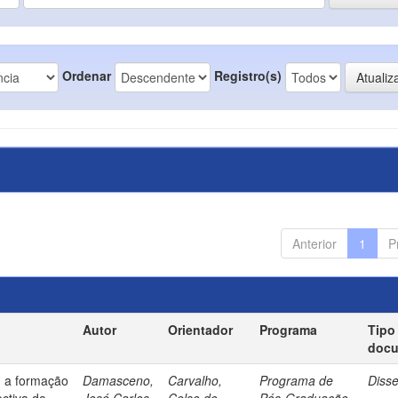
Ordenar
Registro(s)
Anterior
1
P
Autor
Orientador
Programa
Tipo
doc
: a formação
Damasceno,
Carvalho,
Programa de
Diss