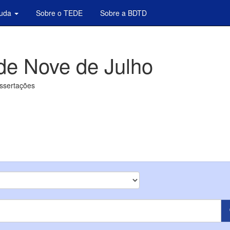
juda
Sobre o TEDE
Sobre a BDTD
de Nove de Julho
issertações