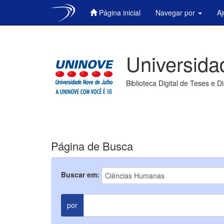
Página inicial
Navegar por
A
Skip
navigation
Universida
Biblioteca Digital de Teses e D
Página de Busca
Buscar em:
por