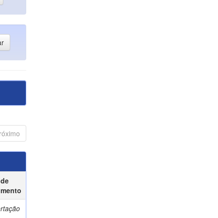
róximo
 de
umento
ertação