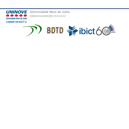
Universidade Nove de Julho
bibliotecatede@uninove.br