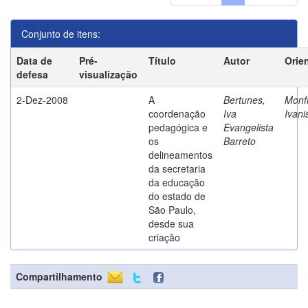
Conjunto de itens:
Data de
Pré-
Título
Autor
Orie
defesa
visualização
2-Dez-2008
A
Bertunes,
Monfr
coordenação
Iva
Ivani
pedagógica e
Evangelista
os
Barreto
delineamentos
da secretaria
da educação
do estado de
São Paulo,
desde sua
criação
Compartilhamento