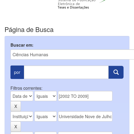
Página de Busca
Buscar em:
por
Filtros correntes: